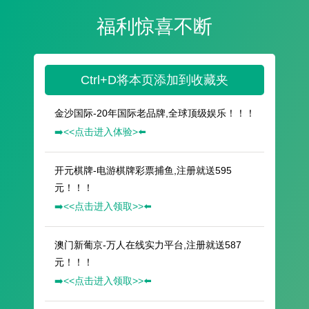
福利惊喜不断
Ctrl+D将本页添加到收藏夹
金沙国际-20年国际老品牌,全球顶级娱乐！！！
➡️<<点击进入体验>⬅️
开元棋牌-电游棋牌彩票捕鱼,注册就送595
元！！！
➡️<<点击进入领取>>⬅️
澳门新葡京-万人在线实力平台,注册就送587
元！！！
➡️<<点击进入领取>>⬅️